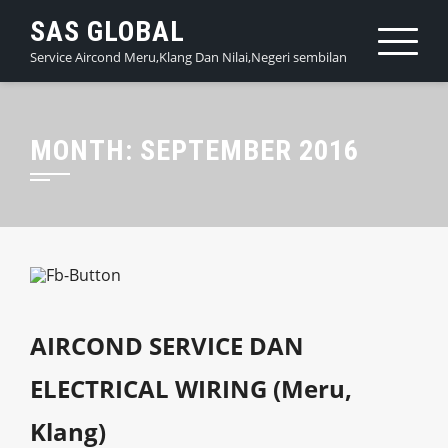
Skip
SAS GLOBAL
to
Service Aircond Meru,Klang Dan Nilai,Negeri sembilan
content
MONTH:
SEPTEMBER 2016
AIRCOND SERVICE DAN
ELECTRICAL WIRING (Meru,
Klang)